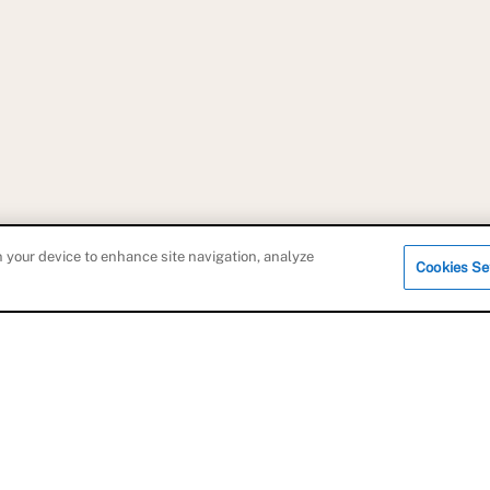
75116 PARIS
n your device to enhance site navigation, analyze
Cookies Se
MÉDECINE ESTHÉTIQUE
Acide Hyaluronique
Toxine Botulique
Peeling
Mésothérapie