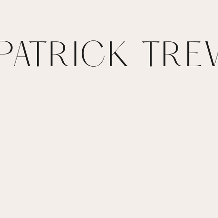
 PATRICK TREV
Septembre 2024
Septembre 2024
LES RIDES
LES RIDES
DU
DU
SOURIRE
SOURIRE
– LE PLI
– Les