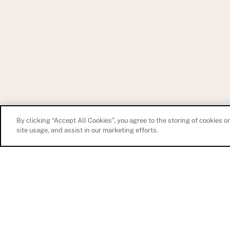
7 RUE DE SONTAY
By clicking “Accept All Cookies”, you agree to the storing of cookies o
site usage, and assist in our marketing efforts.
CHIRURGIE ESTHÉTIQUE
Visage
Seins
Corps
Lifting