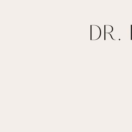
DR.
Août 2026
Décembre 2024
LE
LA
DENERVATION
MESOTHERAPIE
NECK
ESTHETIQUE
LIFTING